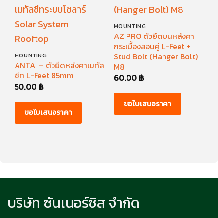
MOUNTING
AZ PRO ตัวยึดบนหลังคา
กระเบื้องลอนคู่ L-Feet +
Stud Bolt (Hanger Bolt)
MOUNTING
M
ANTAI – ตัวยึดหลังคาเมทัล
M8
A
ชีท L-Feet 85mm
C
60.00
฿
50.00
฿
7
ขอใบเสนอราคา
ขอใบเสนอราคา
บริษัท ซันเนอร์ซิส จำกัด