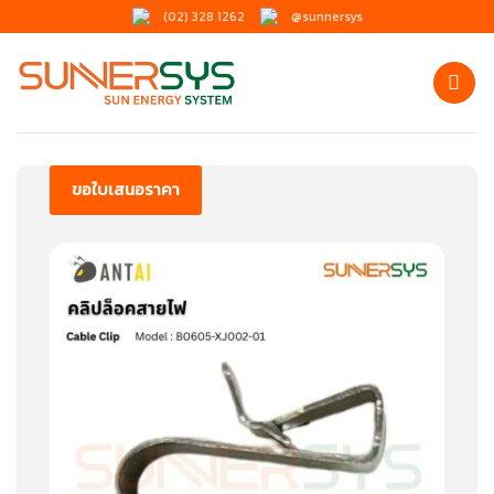
ข้าม
(02) 328 1262
@sunnersys
ไป
ยัง
เนื้อหา
ขอใบเสนอราคา