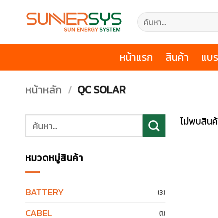
ข้าม
ค้นหา:
ไป
ยัง
เนื้อหา
หน้าแรก
สินค้า
แบร
หน้าหลัก
/
QC SOLAR
ค้นหา:
ไม่พบสินค
หมวดหมู่สินค้า
BATTERY
(3)
CABEL
(1)